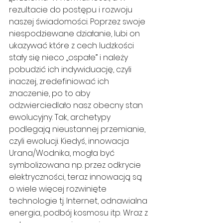
rezultacie do postępu i rozwoju 
naszej świadomości. Poprzez swoje 
niespodziewane działanie, lubi on 
ukazywać które z cech ludzkości 
stały się nieco „ospałe” i należy 
pobudzić ich indywiduację, czyli 
inaczej, zredefiniować ich 
znaczenie, po to aby 
odzwierciedlało nasz obecny stan 
ewolucyjny. Tak, archetypy 
podlegają nieustannej przemianie, 
czyli ewolucji. Kiedyś, innowacja 
Urana/Wodnika, mogła być 
symbolizowana np. przez odkrycie 
elektryczności, teraz innowacją są 
o wiele więcej rozwinięte 
technologie tj. Internet, odnawialna 
energia, podbój kosmosu itp. Wraz z 