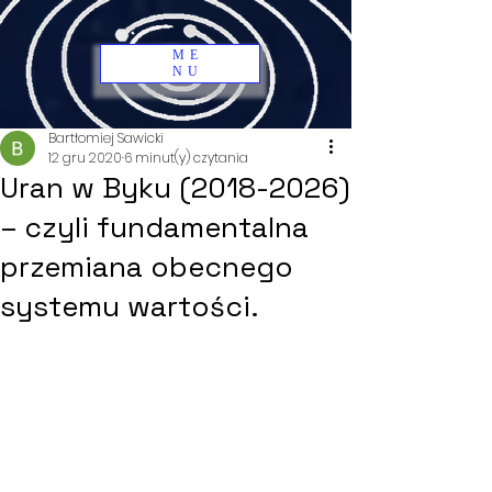
ME
NU
Bartłomiej Sawicki
12 gru 2020
6 minut(y) czytania
Uran w Byku (2018-2026)
– czyli fundamentalna
przemiana obecnego
systemu wartości.