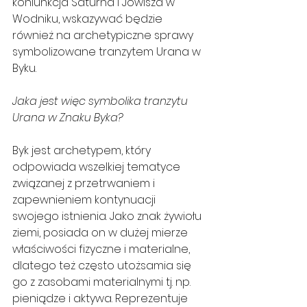
koniunkcja Saturna i Jowisza w 
Wodniku, wskazywać będzie 
również na archetypiczne sprawy 
symbolizowane tranzytem Urana w 
Byku.
Jaka jest więc symbolika tranzytu 
Urana w Znaku Byka?
Byk jest archetypem, który 
odpowiada wszelkiej tematyce 
związanej z przetrwaniem i 
zapewnieniem kontynuacji 
swojego istnienia. Jako znak żywiołu 
ziemi, posiada on w dużej mierze 
właściwości fizyczne i materialne, 
dlatego też często utożsamia się 
go z zasobami materialnymi tj. np. 
pieniądze i aktywa. Reprezentuje 