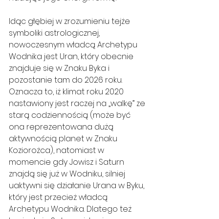
Idąc głębiej w zrozumieniu tejże 
symboliki astrologicznej, 
nowoczesnym władcą Archetypu 
Wodnika jest Uran, który obecnie 
znajduje się w Znaku Byka i 
pozostanie tam do 2026 roku. 
Oznacza to, iż klimat roku 2020 
nastawiony jest raczej na „walkę” ze 
starą codziennością (może być 
ona reprezentowana dużą 
aktywnością planet w Znaku 
Koziorożca), natomiast w 
momencie gdy Jowisz i Saturn 
znajdą się już w Wodniku, silniej 
uaktywni się działanie Urana w Byku, 
który jest przecież władcą 
Archetypu Wodnika. Dlatego też 