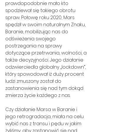
prawdopodobnie mało kto 
spodziewał się takiego obrotu 
spraw. Połowę roku 2020, Mars 
spędził w swoim naturalnym Znaku, 
Baranie, mobilizując nas do 
odświeżenia swojego 
postrzegania na sprawy 
dotyczące przetrwania, wolności, a 
także decyzyjności. Jego działanie 
odzwierciedla globalny „lockdown”, 
który spowodował iż duży procent 
ludzi zmuszony został do 
zastanowienia się nad tym dokąd 
zmierza życie każdego z nas.
Czy działanie Marsa w Baranie i 
jego retrogradacja, miała na celu 
wybić nas z transu i pędu w jakim 
żyliśmy, aby zastanowić się nad 