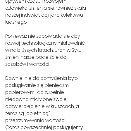
upływem czasu i rozwojem 
człowieka, zmienia się również skala 
naszej indywiduacji jako kolektywu 
ludzkiego.
Ponieważ nie zapowiada się aby 
rozwój technologiczny miał zwolnić 
w najbliższych latach, Uran w Byku 
zmieni nasze podejście do 
zasobów i wartości.
Dawniej nie do pomyślenia było 
posługiwanie się pieniędzmi 
papierowymi, do zupełnie 
niedawna miały one swoje 
odzwierciedlenie w kruszcach, a 
teraz są „obietnicą” 
przetrzymywania wartości…
Coraz powszechniej posługujemy 