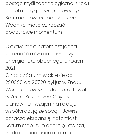
postęp myśli technologicznej z roku 
na roku przyspieszał, a nowy cykl 
Saturna i Jowisza pod Znakiem 
Wodnika, może oznaczać 
dodatkowe momentum.
Ciekawi mnie natomiast jedna 
zależność i różnica pomiędzy 
energią roku obecnego, a rokiem 
2021.
Chociaż Saturn w okresie od 
22.03.20 do 2.07.20 był już w Znaku 
Wodnika, Jowisz nadal pozostawał 
w Znaku Koziorożca. Obydwie 
planety i ich wzajemna relacja 
współpracują ze sobą – Jowisz 
oznacza ekspansję, natomiast 
Saturn stabilizuje energię Jowisza, 
nadając jego energii formę.