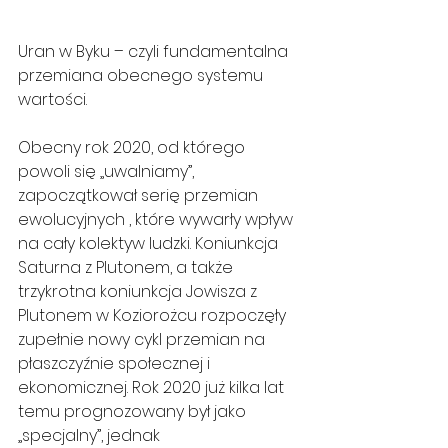
Uran w Byku – czyli fundamentalna 
przemiana obecnego systemu 
wartości.
Obecny rok 2020, od którego 
powoli się „uwalniamy”, 
zapoczątkował serię przemian 
ewolucyjnych , które wywarły wpływ 
na cały kolektyw ludzki. Koniunkcja 
Saturna z Plutonem, a także 
trzykrotna koniunkcja Jowisza z 
Plutonem w Koziorożcu rozpoczęły 
zupełnie nowy cykl przemian na 
płaszczyźnie społecznej i 
ekonomicznej. Rok 2020 już kilka lat 
temu prognozowany był jako 
„specjalny”, jednak 