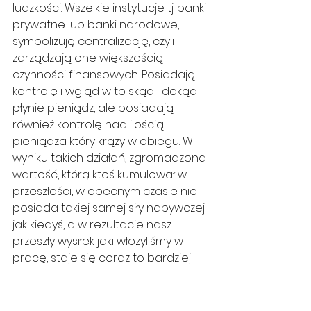
ludzkości. Wszelkie instytucje tj. banki 
prywatne lub banki narodowe, 
symbolizują centralizację, czyli 
zarządzają one większością 
czynności finansowych. Posiadają 
kontrolę i wgląd w to skąd i dokąd 
płynie pieniądz, ale posiadają 
również kontrolę nad ilością 
pieniądza który krąży w obiegu. W 
wyniku takich działań, zgromadzona 
wartość, którą ktoś kumulował w 
przeszłości, w obecnym czasie nie 
posiada takiej samej siły nabywczej 
jak kiedyś, a w rezultacie nasz 
przeszły wysiłek jaki włożyliśmy w 
pracę, staje się coraz to bardziej 
bezużyteczny.
Przeciwieństwem centralizacji, jest 