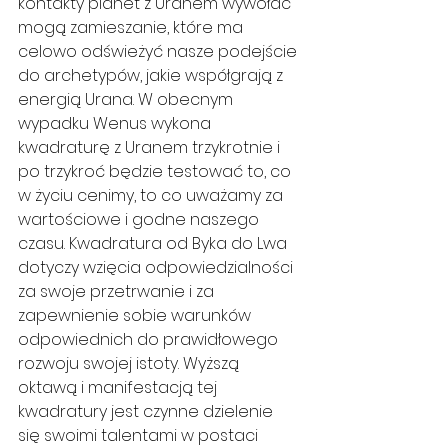
kontakty planet z Uranem wywołać 
mogą zamieszanie, które ma 
celowo odświeżyć nasze podejście 
do archetypów, jakie współgrają z 
energią Urana. W obecnym 
wypadku Wenus wykona 
kwadraturę z Uranem trzykrotnie i 
po trzykroć będzie testować to, co 
w życiu cenimy, to co uważamy za 
wartościowe i godne naszego 
czasu. Kwadratura od Byka do Lwa 
dotyczy wzięcia odpowiedzialności 
za swoje przetrwanie i za 
zapewnienie sobie warunków 
odpowiednich do prawidłowego 
rozwoju swojej istoty. Wyższą 
oktawą i manifestacją tej 
kwadratury jest czynne dzielenie 
się swoimi talentami w postaci 