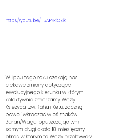
https://youtu.be/H5APYRlOZik
W lipcu tego roku czekają nas 
ciekawe zmiany dotyczące 
ewolucyjnego kierunku w którym 
kolektywnie zmierzamy. Węzły 
Księżyca tzw. Rahu i Ketu, zaczną 
powoli wkraczać w oś znaków 
Baran/Waga, opuszczając tym 
samym długi około 18-miesięczny 
okres, w którym to Węzły przebywały 