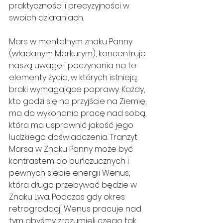
praktyczności i precyzyjności w 
swoich działaniach.
Mars w mentalnym znaku Panny 
(władanym Merkurym), koncentruje 
naszą uwagę i poczynania na te 
elementy życia, w których istnieją 
braki wymagające poprawy. Każdy, 
kto godzi się na przyjście na Ziemię, 
ma do wykonania pracę nad sobą, 
która ma usprawnić jakość jego 
ludzkiego doświadczenia. Tranzyt 
Marsa w Znaku Panny może być 
kontrastem do buńczucznych i 
pewnych siebie energii Wenus, 
która długo przebywać będzie w 
Znaku Lwa. Podczas gdy okres 
retrogradacji Wenus pracuje nad 
tym abyśmy zrozumieli czego tak 