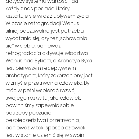
dotyczy systemu wartości, jaki 
każdy z nas posiada i który 
kształtuje się wraz z upływem życia. 
W czasie retrogradacji Wenus 
silniej odczuwalna jest potrzeba 
wycofania się, czy też „schowania 
się” w siebie, ponieważ 
retrogradacja aktywuje władztwo 
Wenus nad Bykiem, a Archetyp Byka 
jest pierwszym receptywnym 
archetypem, który zakorzeniony jest 
w zmyśle przetrwania człowieka. By 
móc w pełni wspierać rozwój 
swojego rozkwitu jako człowiek, 
powinniśmy zapewnić sobie 
potrzeby poczucia 
bezpieczeństwa i przetrwania, 
ponieważ w taki sposób człowiek 
jest w stanie uziemić się w swoim 