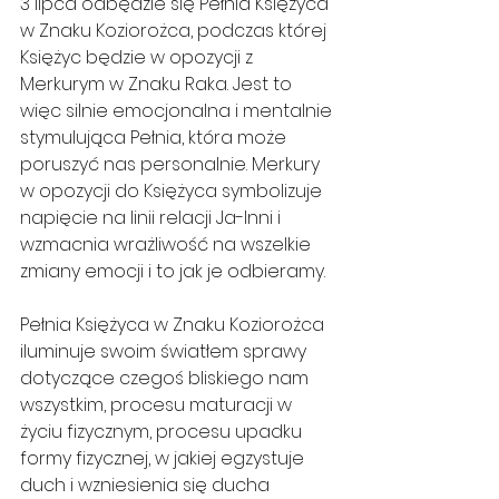
3 lipca odbędzie się Pełnia Księżyca 
w Znaku Koziorożca, podczas której 
Księżyc będzie w opozycji z 
Merkurym w Znaku Raka. Jest to 
więc silnie emocjonalna i mentalnie 
stymulująca Pełnia, która może 
poruszyć nas personalnie. Merkury 
w opozycji do Księżyca symbolizuje 
napięcie na linii relacji Ja-Inni i 
wzmacnia wrażliwość na wszelkie 
zmiany emocji i to jak je odbieramy.
Pełnia Księżyca w Znaku Koziorożca 
iluminuje swoim światłem sprawy 
dotyczące czegoś bliskiego nam 
wszystkim, procesu maturacji w 
życiu fizycznym, procesu upadku 
formy fizycznej, w jakiej egzystuje 
duch i wzniesienia się ducha 