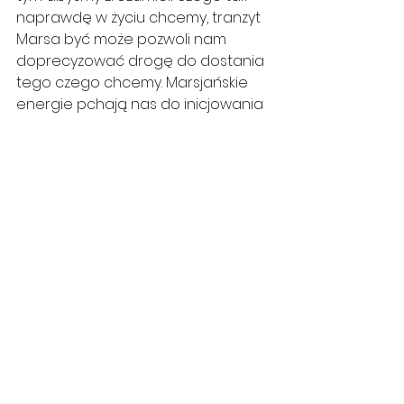
naprawdę w życiu chcemy, tranzyt 
Marsa być może pozwoli nam 
doprecyzować drogę do dostania 
tego czego chcemy. Marsjańskie 
energie pchają nas do inicjowania 
działań i podejmowania decyzji, a w 
momencie, gdy Mars znajdować 
się będzie w Znaku Panny, o wiele 
łatwiej będzie nam ułożyć logiczny 
plan działania.
Jedynym problemem, jaki może 
sabotażować mobilizujące i 
praktyczne działanie Marsa w 
Znaku Panny jest zbytne 
porównywanie się do własnej wizji 
perfekcji, czyli tego, jak mogłoby 
być, ale jeszcze nie jest. Ponieważ 