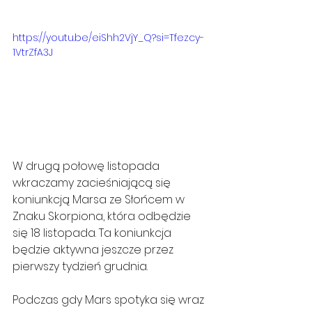
https://youtu.be/eiShh2VjY_Q?si=Tfezcy-
1VtrZfA3J
W drugą połowę listopada 
wkraczamy zacieśniającą się 
koniunkcją Marsa ze Słońcem w 
Znaku Skorpiona, która odbędzie 
się 18 listopada. Ta koniunkcja 
będzie aktywna jeszcze przez 
pierwszy tydzień grudnia.
Podczas gdy Mars spotyka się wraz 