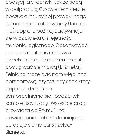
opozycji, ale jednak i tak ze sobą 
współpracują. Człowiekiem kieruje 
poczucie intuicyjnej prawdy i tego 
co na temat siebie wiemy (lub też 
nie), dopiero później uaktywniają 
się w człowieku umiejętności 
myślenia logicznego. Obserwować 
to można patrząc na rozwój 
dziecka, które nie od razu potrafi 
posługiwać się mową (Bliźnięta). 
Pełnia ta może dać nam więc inną 
perspektywę, czy też inny szlak, który 
doprowadzi nas do 
samospełnienia się i będzie tak 
samo ekscytujący. „Wszystkie drogi 
prowadzą do Rzymu” - to 
powiedzenie dobrze definiuje to, 
co dzieje się na osi Strzelec-
Bliźnięta.