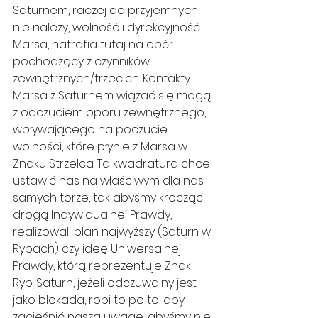
Saturnem, raczej do przyjemnych 
nie należy, wolność i dyrekcyjność 
Marsa, natrafia tutaj na opór 
pochodzący z czynników 
zewnętrznych/trzecich. Kontakty 
Marsa z Saturnem wiązać się mogą 
z odczuciem oporu zewnętrznego, 
wpływającego na poczucie 
wolności, które płynie z Marsa w 
Znaku Strzelca. Ta kwadratura chce 
ustawić nas na właściwym dla nas 
samych torze, tak abyśmy krocząc 
drogą Indywidualnej Prawdy, 
realizowali plan najwyższy (Saturn w 
Rybach) czy ideę Uniwersalnej 
Prawdy, którą reprezentuje Znak 
Ryb. Saturn, jeżeli odczuwalny jest 
jako blokada, robi to po to, aby 
zacieśnić naszą uwagę, abyśmy nie 