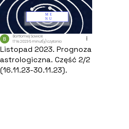
ME
NU
Bartłomiej Sawicki
17 lis 2023
5 minut(y) czytania
Listopad 2023. Prognoza
astrologiczna. Część 2/2
(16.11.23-30.11.23).