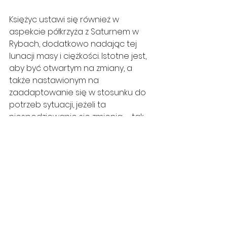
Księżyc ustawi się również w 
aspekcie półkrzyża z Saturnem w 
Rybach, dodatkowo nadając tej 
lunacji masy i ciężkości. Istotne jest, 
aby być otwartym na zmiany, a 
także nastawionym na 
zaadaptowanie się w stosunku do 
potrzeb sytuacji, jeżeli ta 
niespodziewanie się zmienia – tak 
jakby zrobiły to Bliźnięta.
29 listopada dojdzie do koniunkcji 
Wenus z Południowym Węzłem 
Księżyca w Znaku Wagi. Wenus 
znajduje się obecnie w Wadze, 
znaku którym Wenus włada. W 
momencie, gdy planeta władająca 
Poł. Węzł. Księżyca ustawi się na 