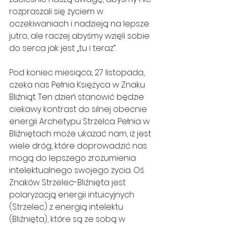
rozpraszali się życiem w 
oczekiwaniach i nadzieją na lepsze 
jutro, ale raczej abyśmy wzięli sobie 
do serca jak jest „tu i teraz”.
Pod koniec miesiąca, 27 listopada, 
czeka nas Pełnia Księżyca w Znaku 
Bliźniąt. Ten dzień stanowić będzie 
ciekawy kontrast do silnej obecnie 
energii Archetypu Strzelca. Pełnia w 
Bliźniętach może ukazać nam, iż jest 
wiele dróg, które doprowadzić nas 
mogą do lepszego zrozumienia 
intelektualnego swojego życia. Oś 
Znaków Strzelec-Bliźnięta jest 
polaryzacją energii intuicyjnych 
(Strzelec) z energią intelektu 
(Bliźnięta), które są ze sobą w 