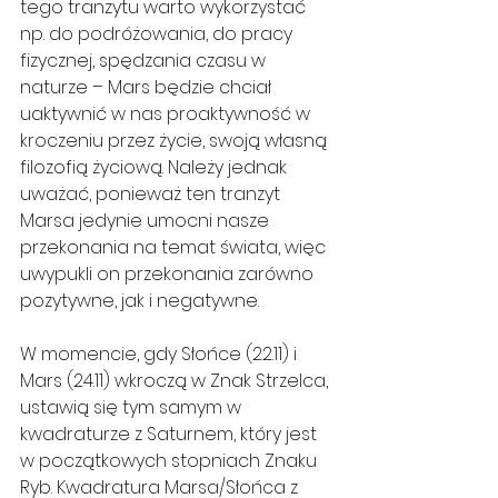
tego tranzytu warto wykorzystać 
np. do podróżowania, do pracy 
fizycznej, spędzania czasu w 
naturze – Mars będzie chciał 
uaktywnić w nas proaktywność w 
kroczeniu przez życie, swoją własną 
filozofią życiową. Należy jednak 
uważać, ponieważ ten tranzyt 
Marsa jedynie umocni nasze 
przekonania na temat świata, więc 
uwypukli on przekonania zarówno 
pozytywne, jak i negatywne.
W momencie, gdy Słońce (22.11) i 
Mars (24.11) wkroczą w Znak Strzelca, 
ustawią się tym samym w 
kwadraturze z Saturnem, który jest 
w początkowych stopniach Znaku 
Ryb. Kwadratura Marsa/Słońca z 