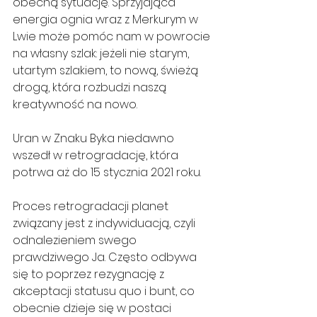
obecną sytuację. Sprzyjająca 
energia ognia wraz z Merkurym w 
Lwie może pomóc nam w powrocie 
na własny szlak: jeżeli nie starym, 
utartym szlakiem, to nową, świeżą 
drogą, która rozbudzi naszą 
kreatywność na nowo.
Uran w Znaku Byka niedawno 
wszedł w retrogradację, która 
potrwa aż do 15 stycznia 2021 roku.
Proces retrogradacji planet 
związany jest z indywiduacją, czyli 
odnalezieniem swego 
prawdziwego Ja. Często odbywa 
się to poprzez rezygnację z 
akceptacji statusu quo i bunt, co 
obecnie dzieje się w postaci 