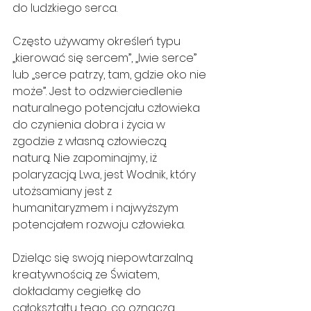
do ludzkiego serca.
Często używamy określeń typu 
„kierować się sercem”, „lwie serce” 
lub „serce patrzy, tam, gdzie oko nie 
może”. Jest to odzwierciedlenie 
naturalnego potencjału człowieka 
do czynienia dobra i życia w 
zgodzie z własną człowieczą 
naturą. Nie zapominajmy, iż 
polaryzacją Lwa, jest Wodnik, który 
utożsamiany jest z 
humanitaryzmem i najwyższym 
potencjałem rozwoju człowieka.
Dzieląc się swoją niepowtarzalną 
kreatywnością ze Światem, 
dokładamy cegiełkę do 
całokształtu tego, co oznacza 