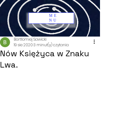
ME
NU
Bartłomiej Sawicki
19 sie 2020
3 minut(y) czytania
Nów Księżyca w Znaku
Lwa.