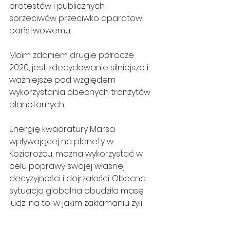
protestów i publicznych 
sprzeciwów przeciwko aparatowi 
państwowemu.
Moim zdaniem drugie półrocze 
2020, jest zdecydowanie silniejsze i 
ważniejsze pod względem 
wykorzystania obecnych tranzytów 
planetarnych.
Energię kwadratury Marsa 
wpływającej na planety w 
Koziorożcu, można wykorzystać w 
celu poprawy swojej własnej 
decyzyjności i dojrzałości. Obecna 
sytuacja globalna obudziła masę 
ludzi na to, w jakim zakłamaniu żyli 
do tej pory. Wszelkie „poczucie 
bezpieczeństwa”, które 