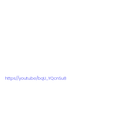
https://youtu.be/bqU_YQcnSu8