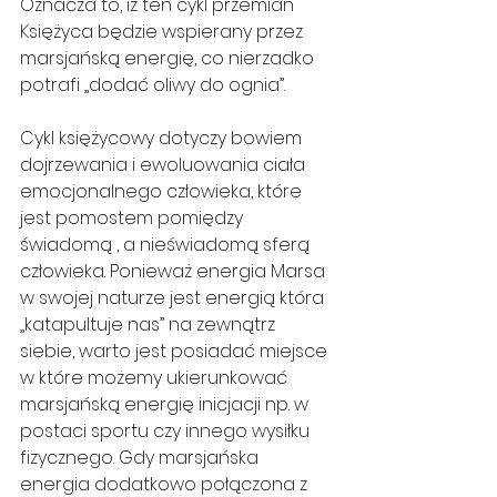
Oznacza to, iż ten cykl przemian 
Księżyca będzie wspierany przez 
marsjańską energię, co nierzadko 
potrafi „dodać oliwy do ognia”.
Cykl księżycowy dotyczy bowiem 
dojrzewania i ewoluowania ciała 
emocjonalnego człowieka, które 
jest pomostem pomiędzy 
świadomą , a nieświadomą sferą 
człowieka. Ponieważ energia Marsa 
w swojej naturze jest energią która 
„katapultuje nas” na zewnątrz 
siebie, warto jest posiadać miejsce 
w które możemy ukierunkować 
marsjańską energię inicjacji np. w 
postaci sportu czy innego wysiłku 
fizycznego. Gdy marsjańska 
energia dodatkowo połączona z 