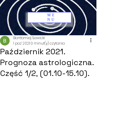
ME
NU
Bartłomiej Sawicki
1 paź 2021
3 minut(y) czytania
Październik 2021.
Prognoza astrologiczna.
Część 1/2, (01.10-15.10).