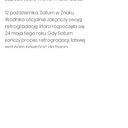
12 października, Saturn w Znaku 
Wodnika oficjalnie zakończy swoją 
retrogradację, która rozpoczęła się 
24 maja tego roku. Gdy Saturn 
kończy proces retrogradacji, łatwiej 
jest nam powrócić do bycia 
praktycznym i skoncentrowanym 
na własnym życiu, ponieważ Saturn 
jest planetą którą utrzymuje solidną 
i przewidywalną strukturę życia 
człowieka. W skali globalnej, 
prawdopodobnie dotrą do nas 
sygnały dotyczące dalszego 
rozwoju obecnego kryzysu w jakim 
znalazł się świat. Saturn to również 
rządy i wyższe autorytety, które 
lubią zapewniać obywateli, że 