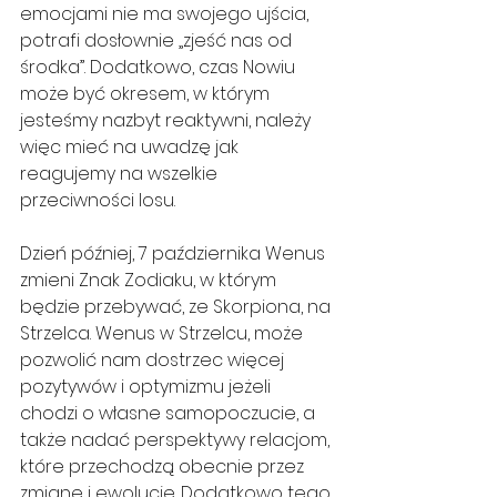
emocjami nie ma swojego ujścia, 
potrafi dosłownie „zjeść nas od 
środka”. Dodatkowo, czas Nowiu 
może być okresem, w którym 
jesteśmy nazbyt reaktywni, należy 
więc mieć na uwadzę jak 
reagujemy na wszelkie 
przeciwności losu.
Dzień później, 7 października Wenus 
zmieni Znak Zodiaku, w którym 
będzie przebywać, ze Skorpiona, na 
Strzelca. Wenus w Strzelcu, może 
pozwolić nam dostrzec więcej 
pozytywów i optymizmu jeżeli 
chodzi o własne samopoczucie, a 
także nadać perspektywy relacjom, 
które przechodzą obecnie przez 
zmianę i ewolucje. Dodatkowo tego 