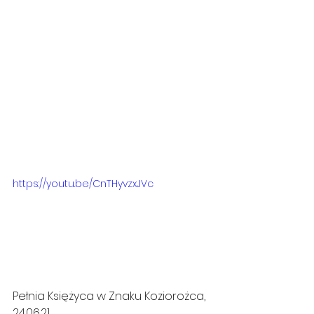
https://youtu.be/CnTHyvzxJVc
Pełnia Księżyca w Znaku Koziorożca,
24.06.21