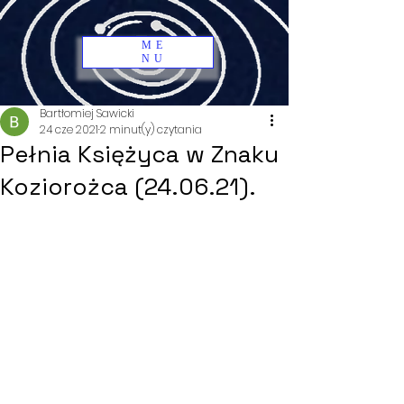
ME
NU
Bartłomiej Sawicki
24 cze 2021
2 minut(y) czytania
Pełnia Księżyca w Znaku
Koziorożca (24.06.21).