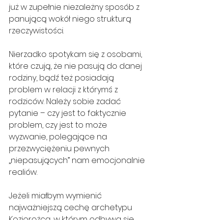
już w zupełnie niezależny sposób z 
panującą wokół niego strukturą 
rzeczywistości.
Nierzadko spotykam się z osobami, 
które czują, że nie pasują do danej 
rodziny, bądź też posiadają 
problem w relacji z którymś z 
rodziców. Należy sobie zadać 
pytanie – czy jest to faktycznie 
problem, czy jest to może 
wyzwanie, polegające na 
przezwyciężeniu pewnych 
„niepasujących” nam emocjonalnie 
realiów.
Jeżeli miałbym wymienić 
najważniejszą cechę archetypu 
Koziorożca, w którym odbywa się 