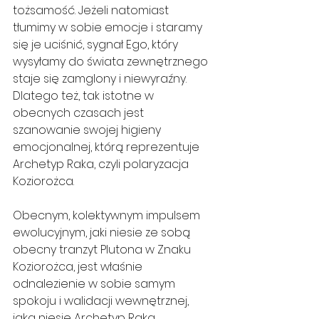
tożsamość. Jeżeli natomiast 
tłumimy w sobie emocje i staramy 
się je uciśnić, sygnał Ego, który 
wysyłamy do świata zewnętrznego 
staje się zamglony i niewyraźny. 
Dlatego też, tak istotne w 
obecnych czasach jest 
szanowanie swojej higieny 
emocjonalnej, którą reprezentuje 
Archetyp Raka, czyli polaryzacja 
Koziorożca.
Obecnym, kolektywnym impulsem 
ewolucyjnym, jaki niesie ze sobą 
obecny tranzyt Plutona w Znaku 
Koziorożca, jest właśnie 
odnalezienie w sobie samym 
spokoju i walidacji wewnętrznej, 
jaką niesie Archetyp Raka.