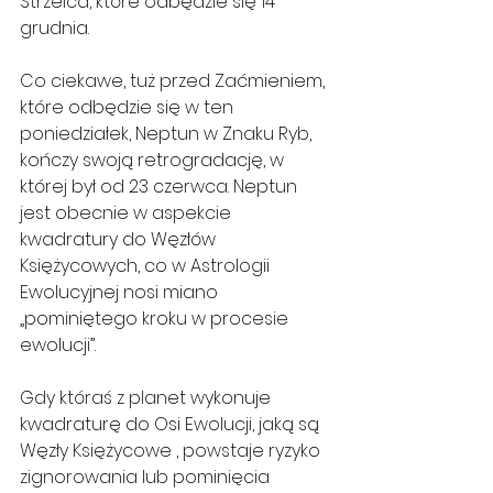
Strzelca, które odbędzie się 14 
grudnia.
Co ciekawe, tuż przed Zaćmieniem, 
które odbędzie się w ten 
poniedziałek, Neptun w Znaku Ryb, 
kończy swoją retrogradację, w 
której był od 23 czerwca. Neptun 
jest obecnie w aspekcie 
kwadratury do Węzłów 
Księżycowych, co w Astrologii 
Ewolucyjnej nosi miano 
„pominiętego kroku w procesie 
ewolucji”.
Gdy któraś z planet wykonuje 
kwadraturę do Osi Ewolucji, jaką są 
Węzły Księżycowe , powstaje ryzyko 
zignorowania lub pominięcia 