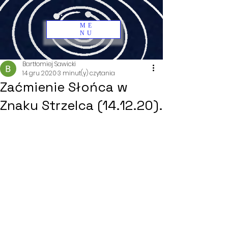
ME
NU
Bartłomiej Sawicki
14 gru 2020
3 minut(y) czytania
Zaćmienie Słońca w
Znaku Strzelca (14.12.20).