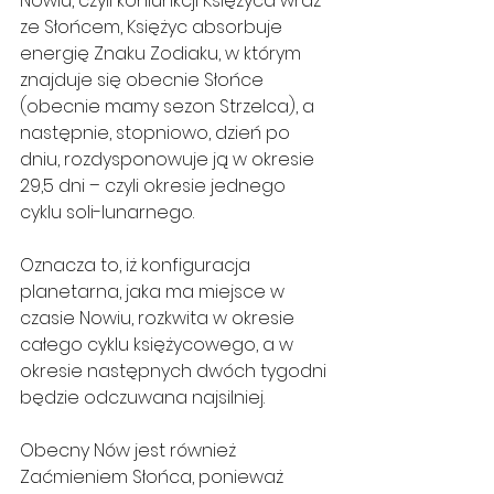
Nowiu, czyli koniunkcji Księżyca wraz 
ze Słońcem, Księżyc absorbuje 
energię Znaku Zodiaku, w którym 
znajduje się obecnie Słońce 
(obecnie mamy sezon Strzelca), a 
następnie, stopniowo, dzień po 
dniu, rozdysponowuje ją w okresie 
29,5 dni – czyli okresie jednego 
cyklu soli-lunarnego.
Oznacza to, iż konfiguracja 
planetarna, jaka ma miejsce w 
czasie Nowiu, rozkwita w okresie 
całego cyklu księżycowego, a w 
okresie następnych dwóch tygodni 
będzie odczuwana najsilniej.
Obecny Nów jest również 
Zaćmieniem Słońca, ponieważ 