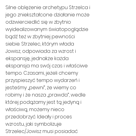
Silne oblężenie archetypu Strzelca i 
jego zniekształcone działanie może 
odzwierciedlić się w zbytnio 
wyidealizowanym światopoglądzie 
bądź też w zbytniej pewności 
siebie. Strzelec, którym włada 
Jowisz, odpowiada za wzrost i 
ekspansję, jednakże każda 
ekspansja ma swój czas i właściwe 
tempo. Czasami, jeżeli chcemy 
przyspieszyć tempo wydarzeń i 
jesteśmy „pewni”, że wiemy co 
robimy i że nasza „prawda”, wedle 
której podążamy jest tą jedyną i 
właściwą, możemy nieco 
przedobrzyć. Ideały i proces 
wzrostu, jaki symbolizuje 
Strzelec/Jowisz musi posiadać 