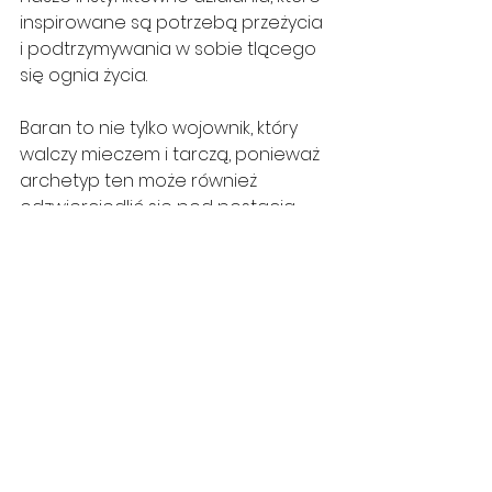
inspirowane są potrzebą przeżycia 
i podtrzymywania w sobie tlącego 
się ognia życia.
Baran to nie tylko wojownik, który 
walczy mieczem i tarczą, ponieważ 
archetyp ten może również 
odzwierciedlić się pod postacią 
duchowego wojownika, bądź 
kobiety walczącej o swoją 
niezależność.
Z pewnością jako ludzie mamy 
bardzo wiele wspólnego z 
przyrodą, jednak zastanówmy się, 
czy aby na pewno działalność 
człowieka w obecnych czasach 
szanuje nasze połączenie z 