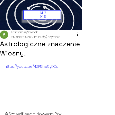
ME
NU
Bartłomiej Sawicki
20 mar 2020
2 minut(y) czytania
Astrologiczne znaczenie
Wiosny.
https://youtu.be/4ZP5he5yKCc
🌼Szczęśliwego Nowego Roku 