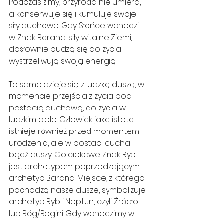
Podczas zimy, przyroda nie umiera, 
a konserwuje się i kumuluje swoje 
siły duchowe. Gdy Słońce wchodzi 
w Znak Barana, siły witalne Ziemi, 
dosłownie budzą się do życia i 
wystrzeliwują swoją energią.
To samo dzieje się z ludzką duszą, w 
momencie przejścia z życia pod 
postacią duchową, do życia w 
ludzkim ciele. Człowiek jako istota 
istnieje również przed momentem 
urodzenia, ale w postaci ducha 
bądź duszy. Co ciekawe Znak Ryb 
jest archetypem poprzedzającym 
archetyp Barana. Miejsce, z którego 
pochodzą nasze dusze, symbolizuje 
archetyp Ryb i Neptun, czyli Źródło 
lub Bóg/Bogini. Gdy wchodzimy w 