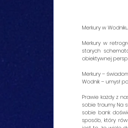
Merkury w Wodniku
Merkury w retrog
starych schemat
obiektywnej persp
Merkury – świadom
Wodnik – umysł p
Prawie każdy z na
sobie traumy. Na s
sobie bank doświ
sposób, który ró
jest to, że wiele 