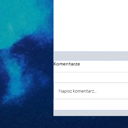
Komentarze
Napisz komentarz...
Kwiecień 2022. Prognoza
astrologiczna. Część 1/2
(01.04-15.04).