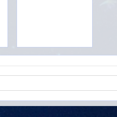
Retrogradacja Merkurego
w znakach Wodnika i
Koziorożca (14.01.22-
05.02.22).