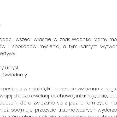
.
radacji wszedł właśnie w znak Wodnika. Mamy moż
ów i sposobów myślenia, a tym samym wytworz
ektywy.
y umysł.
odświadomy.
s posiada w sobie lęki i zdarzenia związane z na
wojej drodze ewolucji duchowej, inkarnując się, du
adczeń, które związane są z poznaniem życia na 
wnież obejmuje przeżycie traumatycznych wydarzeń
dusz, które inkarnowały się w obecnych polskich real