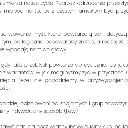
im zmierza nasze życie. Poprzez odrzucenie przesz
y miejsce na to, by z czystym umysłem być prz
erwowanie myśli, które powtarzają się i dotyczą pr
 tym, co logicznie pasowałoby zrobić, a raczej ze 
ame wpadają nam do głowy.
dy jakiś przebłysk powtarza się cyklicznie, co jaki
n z wariantów, w jaki moglibyśmy żyć w przyszłości. On 
nięcia, jeżeli nie popadniemy w przyzwyczajenia
ści.
ardziej odizolowani od znajomych i grup towarzyski
sny indywidualny sposób (Lew).
tawić nas, na nasz własny indywidualny kurs, na kt