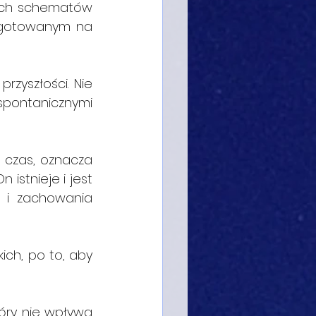
łych schematów 
ygotowanym na 
zyszłości. Nie 
spontanicznymi 
ś czas, oznacza 
istnieje i jest 
 i zachowania 
ch, po to, aby 
óry nie wpływa 