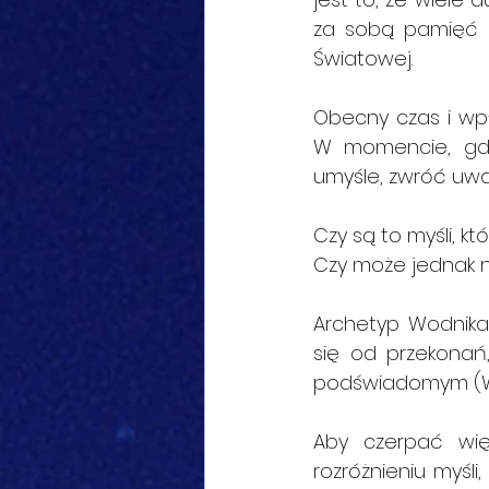
za sobą pamięć d
Światowej.
Obecny czas i wpł
W momencie, gdy
umyśle, zwróć uw
Czy są to myśli, k
Czy może jednak n
Archetyp Wodnika
się od przekonań
podświadomym (Wo
Aby czerpać wię
rozróżnieniu myśli