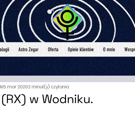
ologii
Astro Zegar
Oferta
Opinie klientów
O mnie
Wespr
ki
5 mar 2020
2 minut(y) czytania
 (RX) w Wodniku.