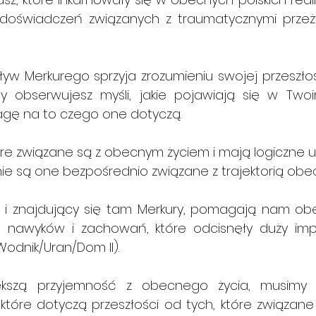
oświadczeń związanych z traumatycznymi przeżyc
yw Merkurego sprzyja zrozumieniu swojej przeszłośc
 obserwujesz myśli, jakie pojawiają się w Two
agę na to czego one dotyczą.
tóre związane są z obecnym życiem i mają logiczne 
ie są one bezpośrednio związane z trajektorią obe
 i znajdujący się tam Merkury, pomagają nam obec
, nawyków i zachowań, które odcisnęły duży imp
dnik/Uran/Dom II).
kszą przyjemność z obecnego życia, musimy s
, które dotyczą przeszłości od tych, które związane