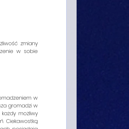
liwość zmiany 
enie w sobie 
gromadzeniem w 
sza gromadzi w 
każdy możliwy 
. Ciekawostką 
iach, posiadają 