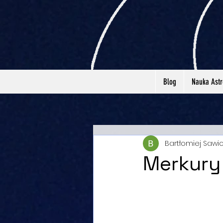
Blog
Nauka Astr
Bartłomiej Sawic
Merkury