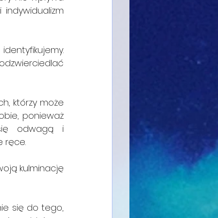
 indywidualizm 
identyfikujemy. 
odzwierciedlać 
h, którzy może 
obie, ponieważ 
ię odwagą i 
 ręce.
oją kulminację 
e się do tego, 