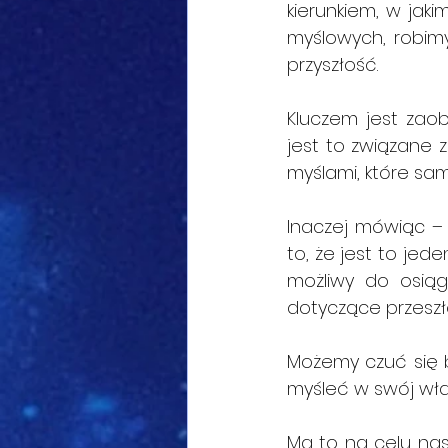
kierunkiem, w jak
myślowych, robim
przyszłość.
Kluczem jest zaobs
jest to związane z
myślami, które s
Inaczej mówiąc – g
to, że jest to jede
możliwy do osiąg
dotyczące przeszło
Możemy czuć się b
myśleć w swój wła
Ma to na celu nas