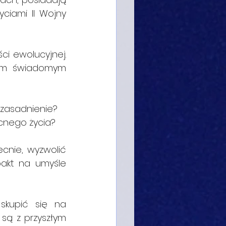
iami II Wojny 
i ewolucyjnej. 
im świadomym 
uzasadnienie?
cnego życia?
nie, wyzwolić 
akt na umyśle 
kupić się na 
 są z przyszłym 