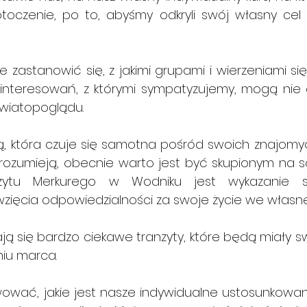
otoczenie, po to, abyśmy odkryli swój własny cel i
 zastanowić się, z jakimi grupami i wierzeniami się 
ainteresowań, z którymi sympatyzujemy, mogą nie 
wiatopoglądu.
bą, która czuje się samotna pośród swoich znajomyc
rozumieją, obecnie warto jest być skupionym na s
zytu Merkurego w Wodniku jest wykazanie s
zięcia odpowiedzialności za swoje życie we własne
ą się bardzo ciekawe tranzyty, które będą miały sw
iu marca.
ować, jakie jest nasze indywidualne ustosunkowani