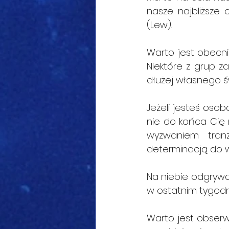
nasze najbliższe 
(Lew).
Warto jest obecnie
Niektóre z grup z
dłużej własnego ś
Jeżeli jesteś oso
nie do końca Cię 
wyzwaniem tran
determinacją do w
Na niebie odgrywaj
w ostatnim tygodn
Warto jest obserw