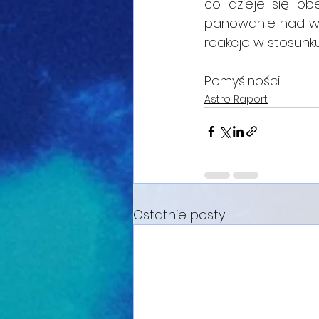
co dzieje się o
panowanie nad wła
reakcje w stosunku 
Pomyślności.
Astro Raport
Ostatnie posty