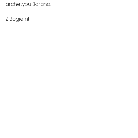
archetypu Barana.
Z Bogiem!
Filmy na YouTube
Zobacz wszystkie
Ostatnie posty