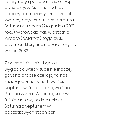
lat, wymaga posiadania szerszej 
perspektywy. Niemniej jednak 
obecny rok możemy uznać za rok 
zwrotny, gdyż ostatnia kwadratura 
Saturna z Uranem (24 grudnia 2021 
roku), wprowadzi nas w ostatnią 
kwadrę (ćwiartkę), tego cyklu 
przemian, który finalnie zakończy się 
w roku 2032.
Z pewnością świat będzie 
wyglądać wtedy zupełnie inaczej, 
gdyż na drodze czekają na nas 
znaczące zmiany np. tj. wejście 
Neptuna w Znak Barana, wejście 
Plutona w Znak Wodnika, Uran w 
Bliźniętach czy np. koniunkcja 
Saturna z Neptunem w 
początkowych stopniach 