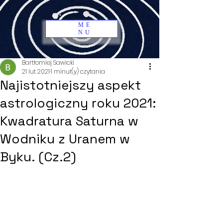
ME
NU
Bartłomiej Sawicki
21 lut 2021
1 minut(y) czytania
Najistotniejszy aspekt
astrologiczny roku 2021:
Kwadratura Saturna w
Wodniku z Uranem w
Byku. (Cz.2)