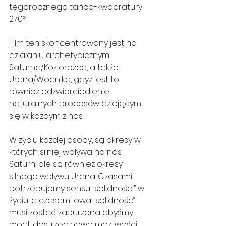
tegorocznego tańca-kwadratury 
270º.
Film ten skoncentrowany jest na 
działaniu archetypicznym 
Saturna/Koziorożca, a także 
Urana/Wodnika, gdyż jest to 
również odzwierciedlenie 
naturalnych procesów dziejącym 
się w każdym z nas.
W życiu każdej osoby, są okresy w 
których silniej wpływa na nas 
Saturn, ale są również okresy 
silnego wpływu Urana. Czasami 
potrzebujemy sensu „solidności” w 
życiu, a czasami owa „solidność” 
musi zostać zaburzona abyśmy 
mogli dostrzec nowe możliwości.